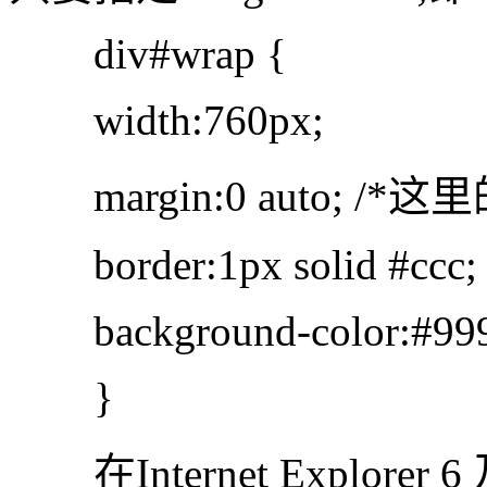
div#wrap {
width:760px;
margin:0 auto; /*
border:1px solid #ccc;
background-color:#99
}
在Internet Explor